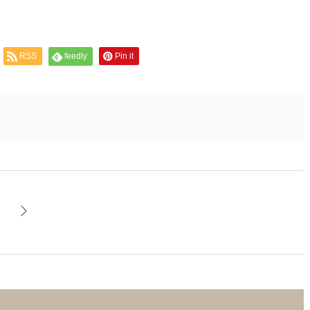
RSS
feedly
Pin it