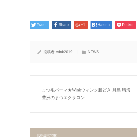
Tweet
Share
+1
Hatena
Pocket
投稿者:
wink2019
NEWS
まつ毛パーマ★Winkウィンク勝どき 月島 晴海
豊洲のまつエクサロン
関連記事