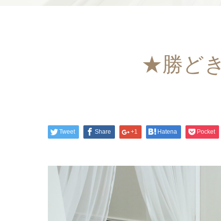
★勝どき
Tweet
Share
+1
Hatena
Pocket